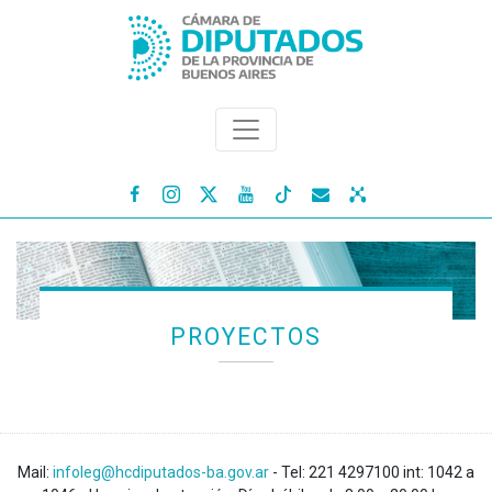




PROYECTOS
Mail:
infoleg@hcdiputados-ba.gov.ar
- Tel: 221 4297100 int: 1042 a