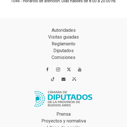
1046 - Horarios de atención: Días hábiles de 8:00 a 20:00 hs.
Autoridades
Visitas guiadas
Reglamento
Diputados
Comisiones




Prensa
Proyectos y normativa