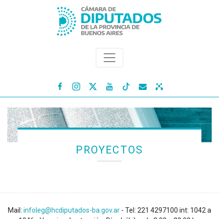




PROYECTOS
Mail:
infoleg@hcdiputados-ba.gov.ar
- Tel: 221 4297100 int: 1042 a