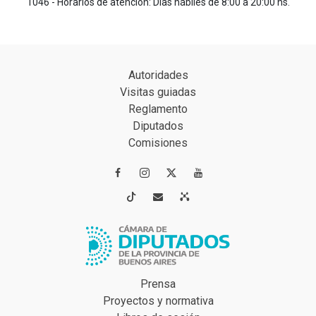
1046 - Horarios de atención: Días hábiles de 8:00 a 20:00 hs.
Autoridades
Visitas guiadas
Reglamento
Diputados
Comisiones




Prensa
Proyectos y normativa