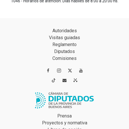
1046 - Horarios de atención: Días hábiles de 8:00 a 20:00 hs.
Autoridades
Visitas guiadas
Reglamento
Diputados
Comisiones




Prensa
Proyectos y normativa