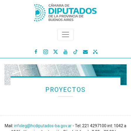




PROYECTOS
Mail:
infoleg@hcdiputados-ba.gov.ar
- Tel: 221 4297100 int: 1042 a