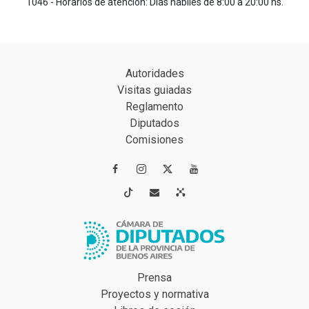
1046 - Horarios de atención: Días hábiles de 8:00 a 20:00 hs.
Autoridades
Visitas guiadas
Reglamento
Diputados
Comisiones




Prensa
Proyectos y normativa