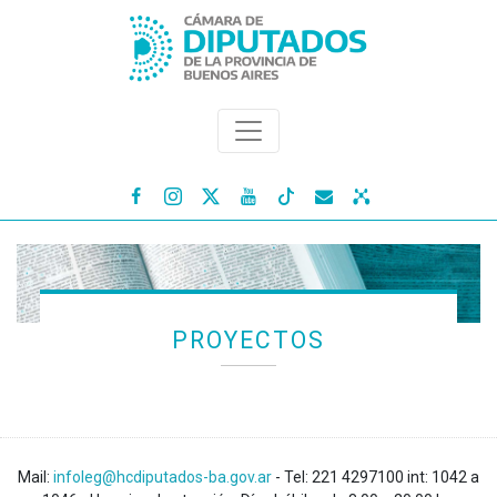




PROYECTOS
Mail:
infoleg@hcdiputados-ba.gov.ar
- Tel: 221 4297100 int: 1042 a