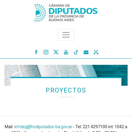




PROYECTOS
Mail:
infoleg@hcdiputados-ba.gov.ar
- Tel: 221 4297100 int: 1042 a