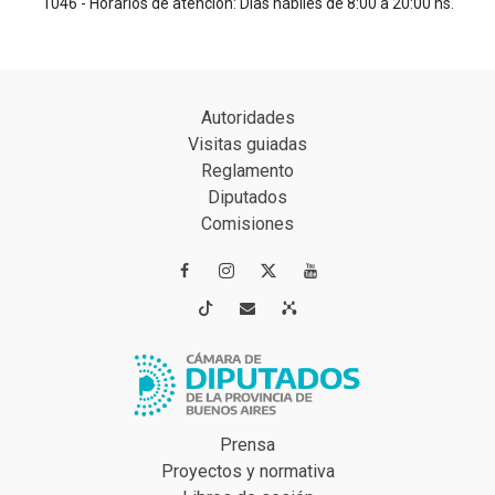
1046 - Horarios de atención: Días hábiles de 8:00 a 20:00 hs.
Autoridades
Visitas guiadas
Reglamento
Diputados
Comisiones




Prensa
Proyectos y normativa