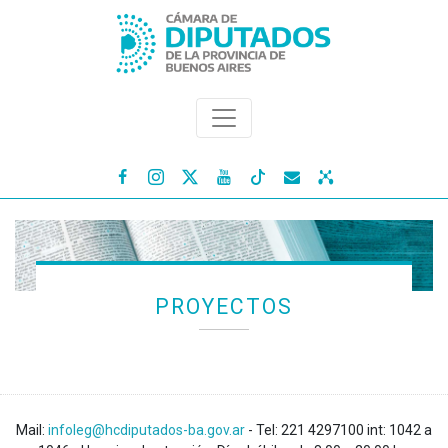




PROYECTOS
Mail:
infoleg@hcdiputados-ba.gov.ar
- Tel: 221 4297100 int: 1042 a