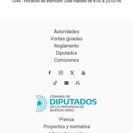
1046 - Horarios de atención: Días hábiles de 8:00 a 20:00 hs.
Autoridades
Visitas guiadas
Reglamento
Diputados
Comisiones




Prensa
Proyectos y normativa