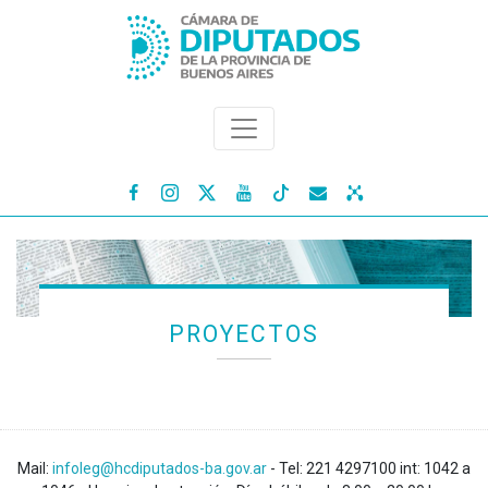




PROYECTOS
Mail:
infoleg@hcdiputados-ba.gov.ar
- Tel: 221 4297100 int: 1042 a