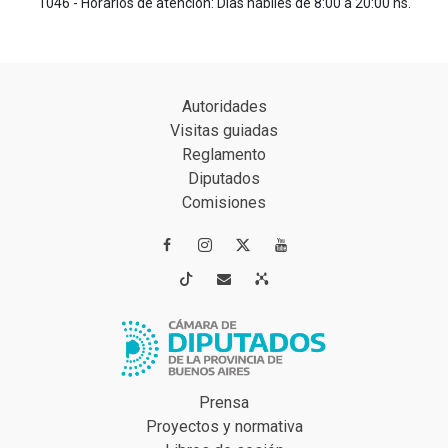
1046 - Horarios de atención: Días hábiles de 8:00 a 20:00 hs.
Autoridades
Visitas guiadas
Reglamento
Diputados
Comisiones




Prensa
Proyectos y normativa