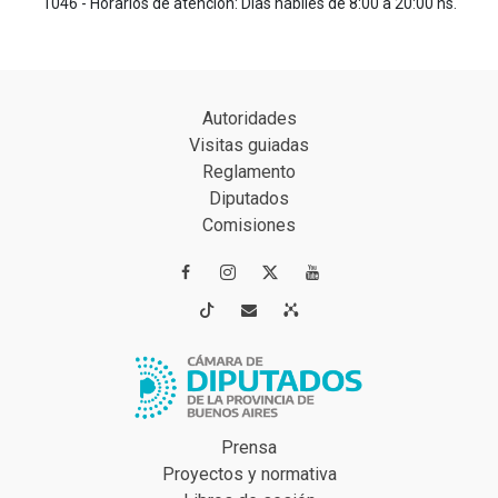
1046 - Horarios de atención: Días hábiles de 8:00 a 20:00 hs.
Autoridades
Visitas guiadas
Reglamento
Diputados
Comisiones




Prensa
Proyectos y normativa