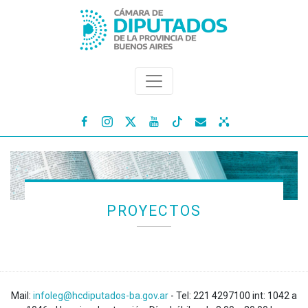




PROYECTOS
Mail:
infoleg@hcdiputados-ba.gov.ar
- Tel: 221 4297100 int: 1042 a