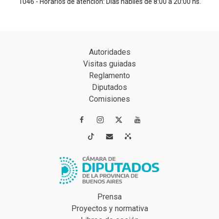
1046 - Horarios de atención: Días hábiles de 8:00 a 20:00 hs.
Autoridades
Visitas guiadas
Reglamento
Diputados
Comisiones




Prensa
Proyectos y normativa