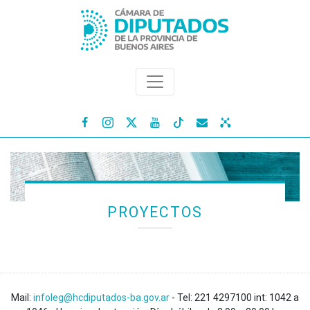




PROYECTOS
Mail:
infoleg@hcdiputados-ba.gov.ar
- Tel: 221 4297100 int: 1042 a