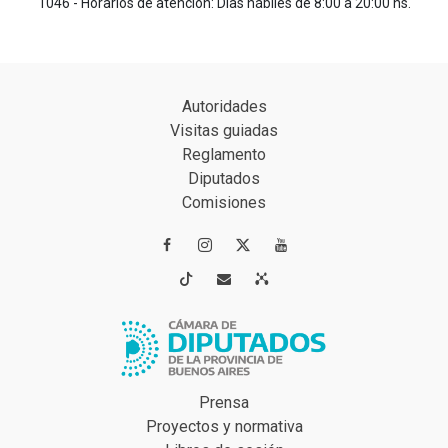
1046 - Horarios de atención: Días hábiles de 8:00 a 20:00 hs.
Autoridades
Visitas guiadas
Reglamento
Diputados
Comisiones




Prensa
Proyectos y normativa