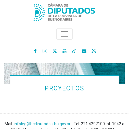




PROYECTOS
Mail:
infoleg@hcdiputados-ba.gov.ar
- Tel: 221 4297100 int: 1042 a