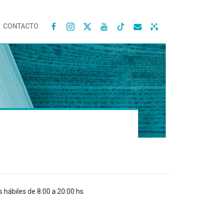
CONTACTO




s hábiles de 8:00 a 20:00 hs.