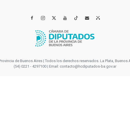




incia de Buenos Aires | Todos los derechos reservados. La Plata, Buenos Aires
(54) 0221 - 4297100 | Email: contacto@hcdiputados-ba.gov.ar