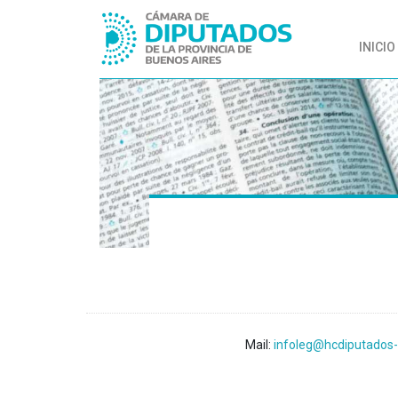
INICIO
Mail:
infoleg@hcdiputados-