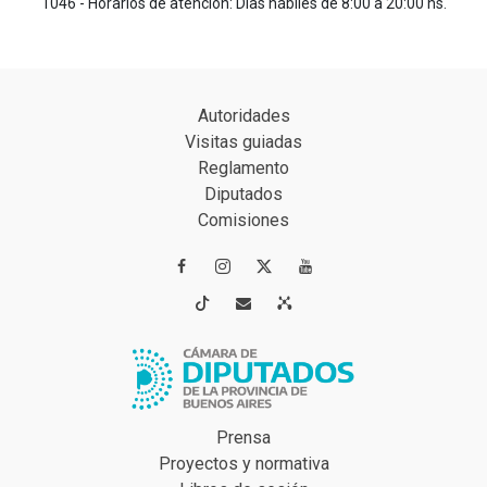
1046 - Horarios de atención: Días hábiles de 8:00 a 20:00 hs.
Autoridades
Visitas guiadas
Reglamento
Diputados
Comisiones




Prensa
Proyectos y normativa