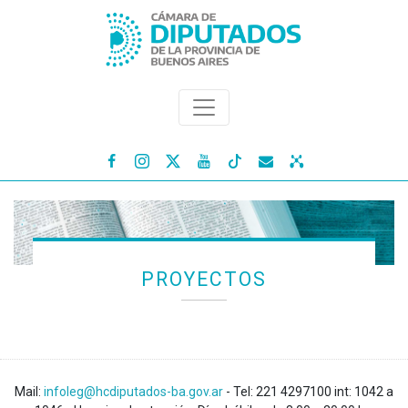




PROYECTOS
Mail:
infoleg@hcdiputados-ba.gov.ar
- Tel: 221 4297100 int: 1042 a