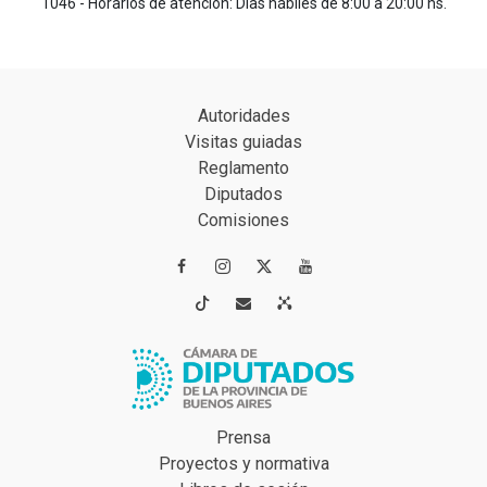
1046 - Horarios de atención: Días hábiles de 8:00 a 20:00 hs.
Autoridades
Visitas guiadas
Reglamento
Diputados
Comisiones




Prensa
Proyectos y normativa