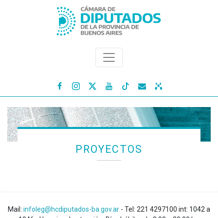




PROYECTOS
Mail:
infoleg@hcdiputados-ba.gov.ar
- Tel: 221 4297100 int: 1042 a