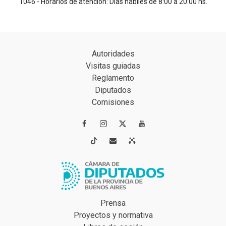
1046 - Horarios de atención: Días hábiles de 8:00 a 20:00 hs.
Autoridades
Visitas guiadas
Reglamento
Diputados
Comisiones




Prensa
Proyectos y normativa