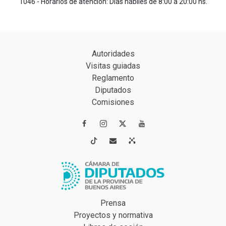
1046 - Horarios de atención: Días hábiles de 8:00 a 20:00 hs.
Autoridades
Visitas guiadas
Reglamento
Diputados
Comisiones




Prensa
Proyectos y normativa