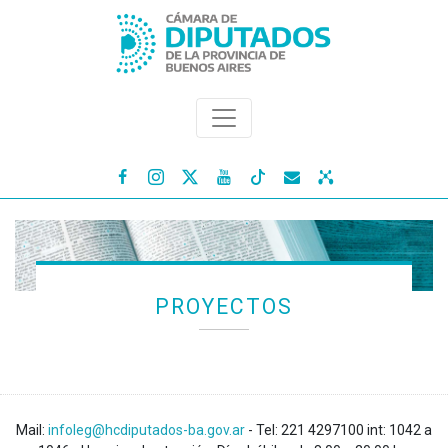




PROYECTOS
Mail:
infoleg@hcdiputados-ba.gov.ar
- Tel: 221 4297100 int: 1042 a