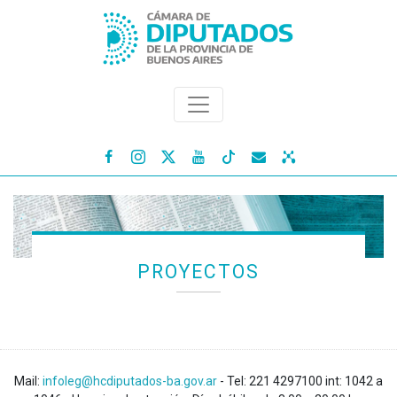




PROYECTOS
Mail:
infoleg@hcdiputados-ba.gov.ar
- Tel: 221 4297100 int: 1042 a