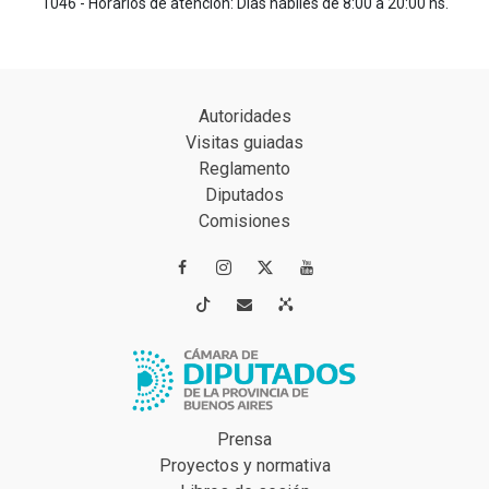
1046 - Horarios de atención: Días hábiles de 8:00 a 20:00 hs.
Autoridades
Visitas guiadas
Reglamento
Diputados
Comisiones




Prensa
Proyectos y normativa