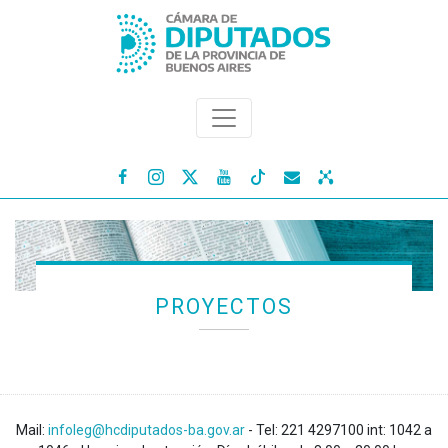




PROYECTOS
Mail:
infoleg@hcdiputados-ba.gov.ar
- Tel: 221 4297100 int: 1042 a