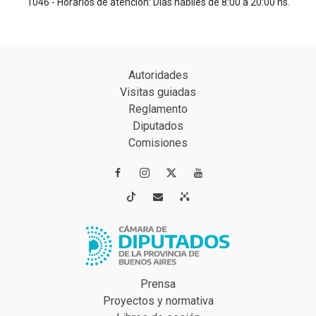
1046 - Horarios de atención: Días hábiles de 8:00 a 20:00 hs.
Autoridades
Visitas guiadas
Reglamento
Diputados
Comisiones




Prensa
Proyectos y normativa