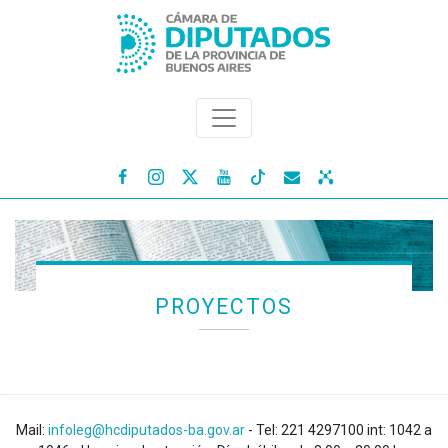




PROYECTOS
Mail:
infoleg@hcdiputados-ba.gov.ar
- Tel: 221 4297100 int: 1042 a