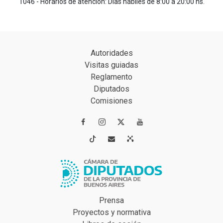
1046 - Horarios de atención: Días hábiles de 8:00 a 20:00 hs.
Autoridades
Visitas guiadas
Reglamento
Diputados
Comisiones




Prensa
Proyectos y normativa