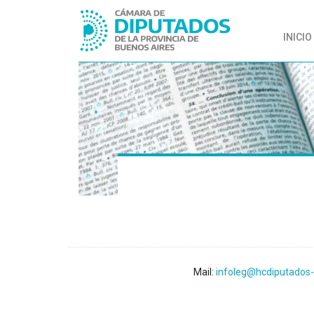
INICIO
Mail:
infoleg@hcdiputados-