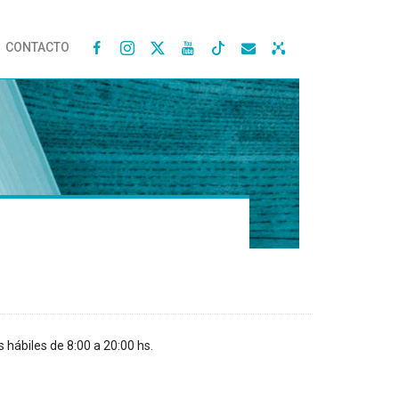
CONTACTO




s hábiles de 8:00 a 20:00 hs.