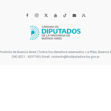




incia de Buenos Aires | Todos los derechos reservados. La Plata, Buenos Aires
(54) 0221 - 4297100 | Email: contacto@hcdiputados-ba.gov.ar