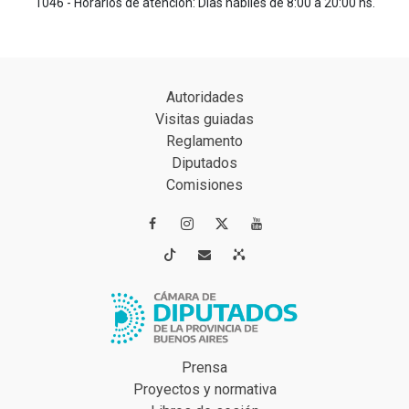
1046 - Horarios de atención: Días hábiles de 8:00 a 20:00 hs.
Autoridades
Visitas guiadas
Reglamento
Diputados
Comisiones




Prensa
Proyectos y normativa