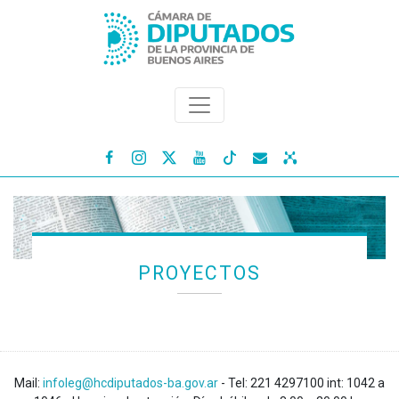




PROYECTOS
Mail:
infoleg@hcdiputados-ba.gov.ar
- Tel: 221 4297100 int: 1042 a