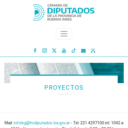




PROYECTOS
Mail:
infoleg@hcdiputados-ba.gov.ar
- Tel: 221 4297100 int: 1042 a