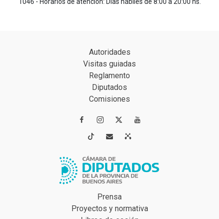
1046 - Horarios de atención: Días hábiles de 8:00 a 20:00 hs.
Autoridades
Visitas guiadas
Reglamento
Diputados
Comisiones




Prensa
Proyectos y normativa