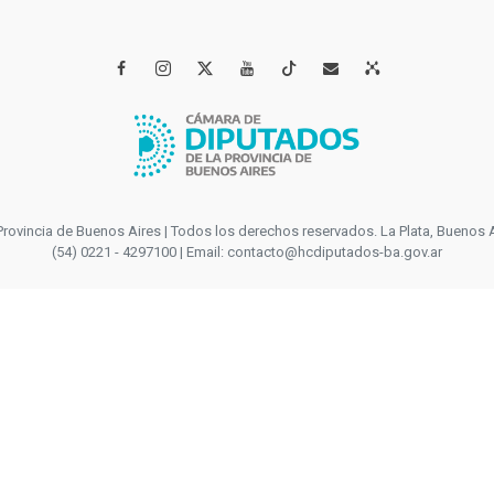




incia de Buenos Aires | Todos los derechos reservados. La Plata, Buenos Aires
(54) 0221 - 4297100 | Email: contacto@hcdiputados-ba.gov.ar