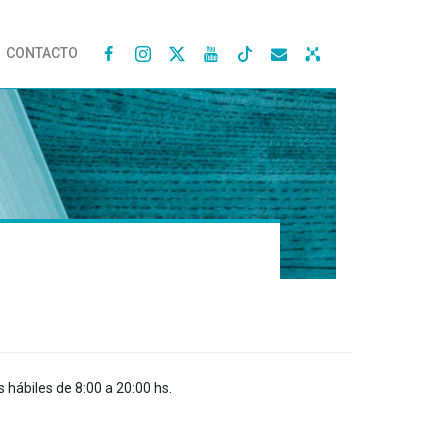
CONTACTO




s hábiles de 8:00 a 20:00 hs.