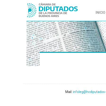
INICIO
Mail:
infoleg@hcdiputados-