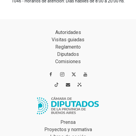
1046 - Horarios de atención: Días hábiles de 8:00 a 20:00 hs.
Autoridades
Visitas guiadas
Reglamento
Diputados
Comisiones




Prensa
Proyectos y normativa