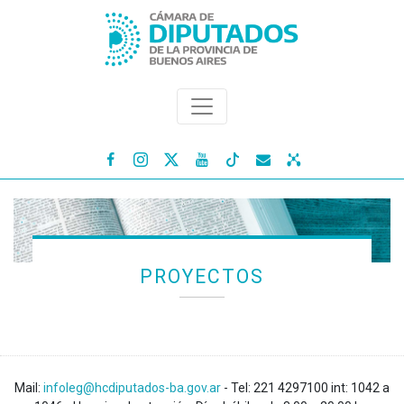




PROYECTOS
Mail:
infoleg@hcdiputados-ba.gov.ar
- Tel: 221 4297100 int: 1042 a