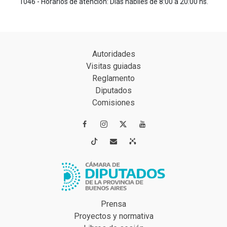
1046 - Horarios de atención: Días hábiles de 8:00 a 20:00 hs.
Autoridades
Visitas guiadas
Reglamento
Diputados
Comisiones




Prensa
Proyectos y normativa