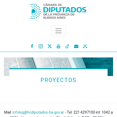




PROYECTOS
Mail:
infoleg@hcdiputados-ba.gov.ar
- Tel: 221 4297100 int: 1042 a