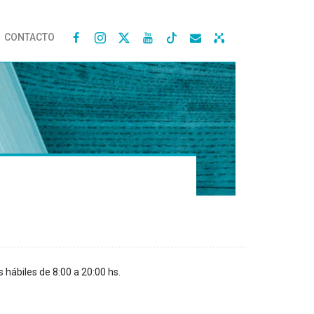
CONTACTO




s hábiles de 8:00 a 20:00 hs.