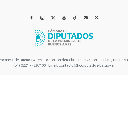




incia de Buenos Aires | Todos los derechos reservados. La Plata, Buenos Aires
(54) 0221 - 4297100 | Email: contacto@hcdiputados-ba.gov.ar