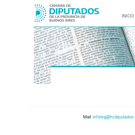
INICIO
Mail:
infoleg@hcdiputados-