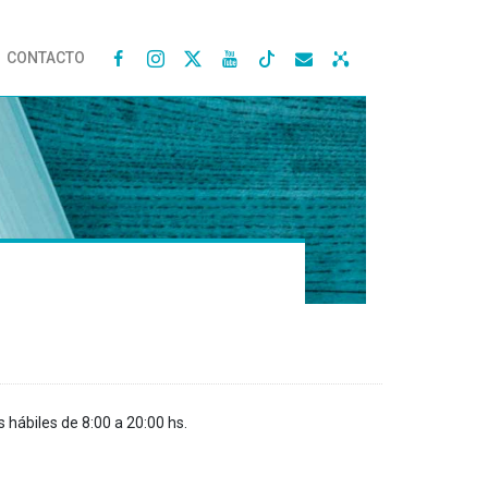
CONTACTO




s hábiles de 8:00 a 20:00 hs.