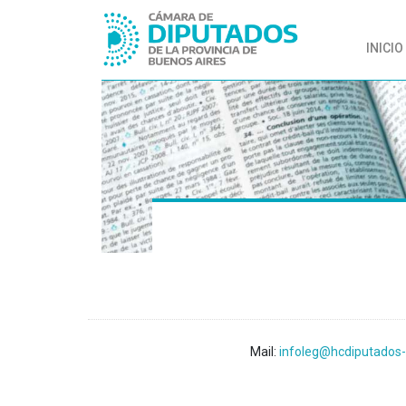
INICIO
Mail:
infoleg@hcdiputados-