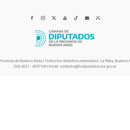




incia de Buenos Aires | Todos los derechos reservados. La Plata, Buenos Aires
(54) 0221 - 4297100 | Email: contacto@hcdiputados-ba.gov.ar