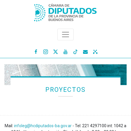




PROYECTOS
Mail:
infoleg@hcdiputados-ba.gov.ar
- Tel: 221 4297100 int: 1042 a