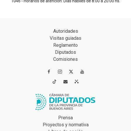
1046 - Horarios de atención: Días hábiles de 8:00 a 20:00 hs.
Autoridades
Visitas guiadas
Reglamento
Diputados
Comisiones




Prensa
Proyectos y normativa