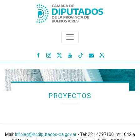




PROYECTOS
Mail:
infoleg@hcdiputados-ba.gov.ar
- Tel: 221 4297100 int: 1042 a