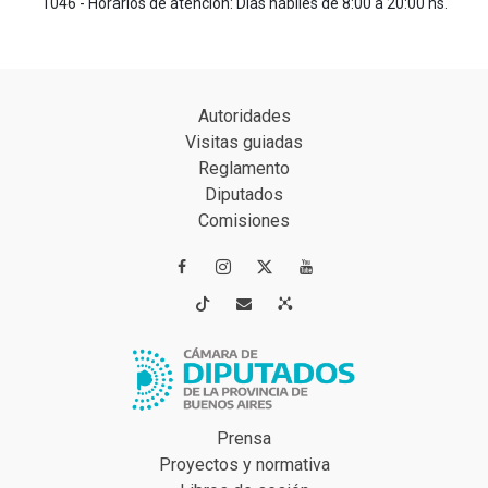
1046 - Horarios de atención: Días hábiles de 8:00 a 20:00 hs.
Autoridades
Visitas guiadas
Reglamento
Diputados
Comisiones




Prensa
Proyectos y normativa