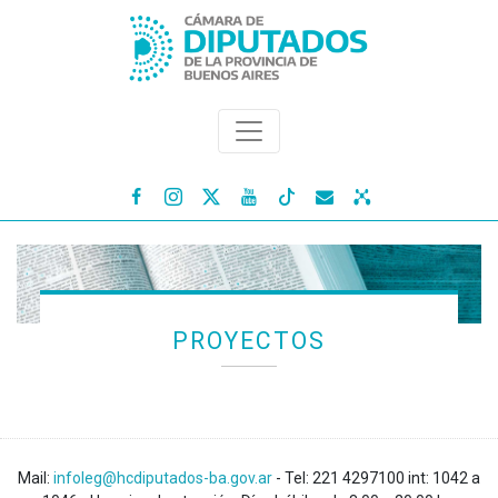




PROYECTOS
Mail:
infoleg@hcdiputados-ba.gov.ar
- Tel: 221 4297100 int: 1042 a