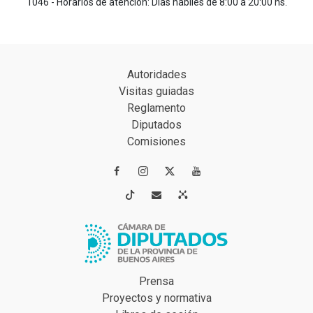
1046 - Horarios de atención: Días hábiles de 8:00 a 20:00 hs.
Autoridades
Visitas guiadas
Reglamento
Diputados
Comisiones




Prensa
Proyectos y normativa