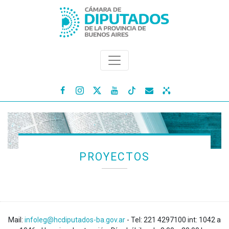




PROYECTOS
Mail:
infoleg@hcdiputados-ba.gov.ar
- Tel: 221 4297100 int: 1042 a