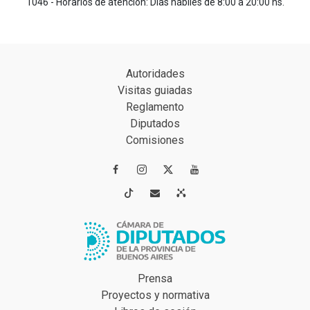
1046 - Horarios de atención: Días hábiles de 8:00 a 20:00 hs.
Autoridades
Visitas guiadas
Reglamento
Diputados
Comisiones




Prensa
Proyectos y normativa