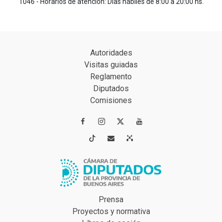
1046 - Horarios de atención: Días hábiles de 8:00 a 20:00 hs.
Autoridades
Visitas guiadas
Reglamento
Diputados
Comisiones




Prensa
Proyectos y normativa