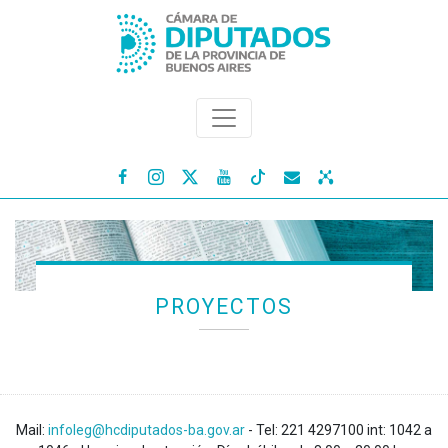




PROYECTOS
Mail:
infoleg@hcdiputados-ba.gov.ar
- Tel: 221 4297100 int: 1042 a