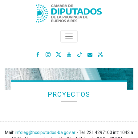




PROYECTOS
Mail:
infoleg@hcdiputados-ba.gov.ar
- Tel: 221 4297100 int: 1042 a