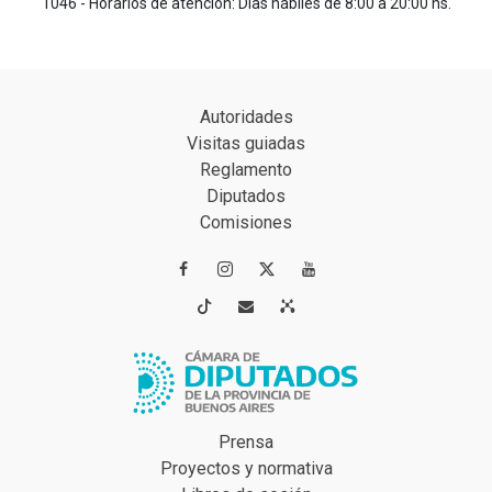
1046 - Horarios de atención: Días hábiles de 8:00 a 20:00 hs.
Autoridades
Visitas guiadas
Reglamento
Diputados
Comisiones




Prensa
Proyectos y normativa