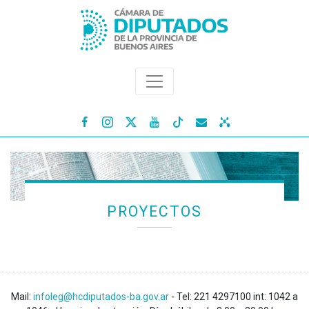




PROYECTOS
Mail:
infoleg@hcdiputados-ba.gov.ar
- Tel: 221 4297100 int: 1042 a