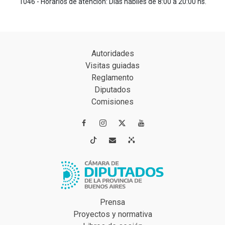
1046 - Horarios de atención: Días hábiles de 8:00 a 20:00 hs.
Autoridades
Visitas guiadas
Reglamento
Diputados
Comisiones




Prensa
Proyectos y normativa