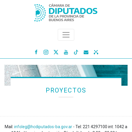




PROYECTOS
Mail:
infoleg@hcdiputados-ba.gov.ar
- Tel: 221 4297100 int: 1042 a