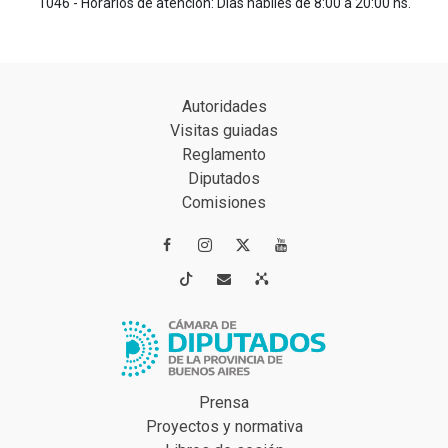
1046 - Horarios de atención: Días hábiles de 8:00 a 20:00 hs.
Autoridades
Visitas guiadas
Reglamento
Diputados
Comisiones




Prensa
Proyectos y normativa