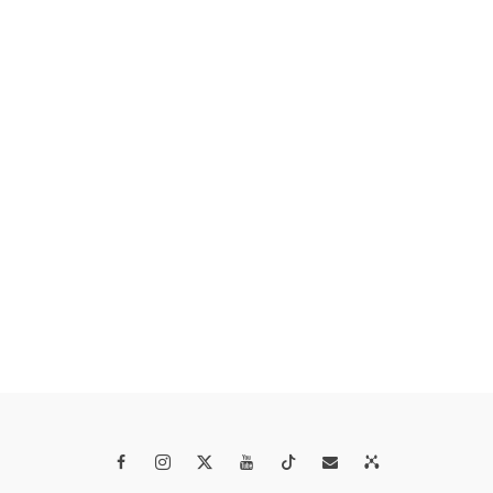



