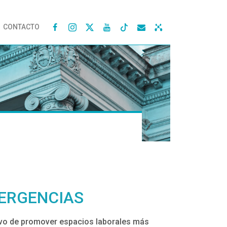
CONTACTO




VERGENCIAS
tivo de promover espacios laborales más