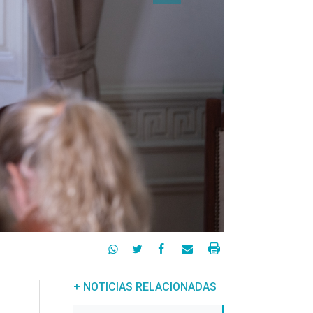




+ NOTICIAS RELACIONADAS