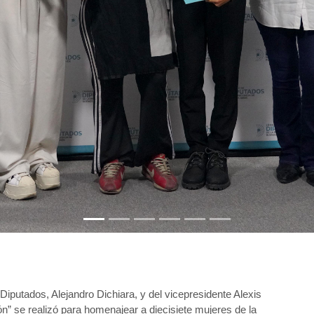
iputados, Alejandro Dichiara, y del vicepresidente Alexis 
” se realizó para homenajear a diecisiete mujeres de la 