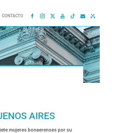
CONTACTO




UENOS AIRES
isiete mujeres bonaerenses por su