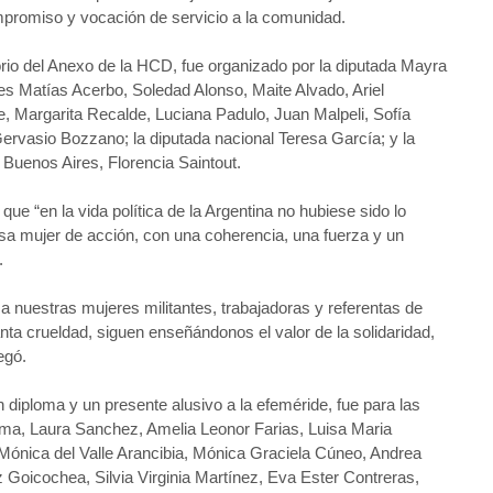
mpromiso y vocación de servicio a la comunidad. 
orio del Anexo de la HCD, fue organizado por la diputada Mayra 
es Matías Acerbo, Soledad Alonso, Maite Alvado, Ariel 
 Margarita Recalde, Luciana Padulo, Juan Malpeli, Sofía 
 Gervasio Bozzano; la diputada nacional Teresa García; y la 
e Buenos Aires, Florencia Saintout. 
e “en la vida política de la Argentina no hubiese sido lo 
a mujer de acción, con una coherencia, una fuerza y un 
. 
 nuestras mujeres militantes, trabajadoras y referentas de 
ta crueldad, siguen enseñándonos el valor de la solidaridad, 
egó. 
 diploma y un presente alusivo a la efeméride, fue para las 
a, Laura Sanchez, Amelia Leonor Farias, Luisa Maria 
 Mónica del Valle Arancibia, Mónica Graciela Cúneo, Andrea 
Goicochea, Silvia Virginia Martínez, Eva Ester Contreras, 