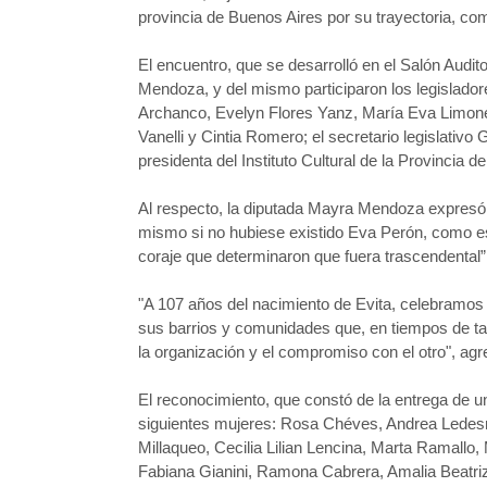
provincia de Buenos Aires por su trayectoria, co
El encuentro, que se desarrolló en el Salón Audit
Mendoza, y del mismo participaron los legislador
Archanco, Evelyn Flores Yanz, María Eva Limone,
Vanelli y Cintia Romero; el secretario legislativo
presidenta del Instituto Cultural de la Provincia d
Al respecto, la diputada Mayra Mendoza expresó qu
mismo si no hubiese existido Eva Perón, como es
coraje que determinaron que fuera trascendental”
"A 107 años del nacimiento de Evita, celebramos a
sus barrios y comunidades que, en tiempos de tan
la organización y el compromiso con el otro", agr
El reconocimiento, que constó de la entrega de un
siguientes mujeres: Rosa Chéves, Andrea Ledesm
Millaqueo, Cecilia Lilian Lencina, Marta Ramallo,
Fabiana Gianini, Ramona Cabrera, Amalia Beatriz 