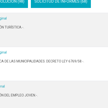
OLUCION (98)
SOLICITUD DE INFORMES (68)
ginal
N TURÍSTICA.-.
ginal
CA DE LAS MUNICIPALIDADES. DECRETO LEY 6769/58.-.
inal
N DEL EMPLEO JOVEN.-.