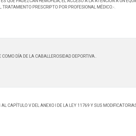
S QUE PADEZCAN HEMOFILIA, EL ACCESO A LA ATENCIÓN A UN EQUIP
L TRATAMIENTO PRESCRIPTO POR PROFESIONAL MÉDICO.-.
E COMO DÍA DE LA CABALLEROSIDAD DEPORTIVA..
AL CAPÍTULO V DEL ANEXO I DE LA LEY 11769 Y SUS MODIFICATORIA