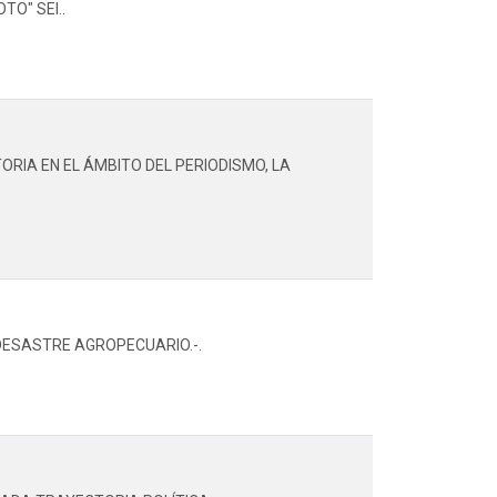
O" SEI..
RIA EN EL ÁMBITO DEL PERIODISMO, LA
 DESASTRE AGROPECUARIO.-.