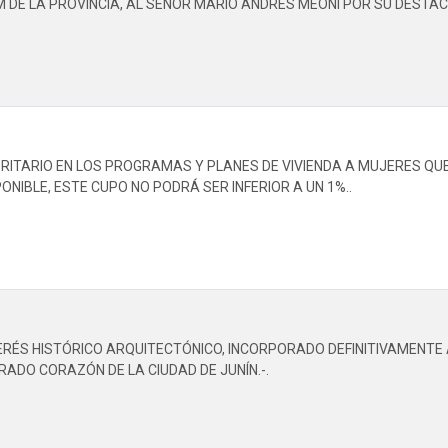
E LA PROVINCIA, AL SEÑOR MARIO ANDRÉS MEONI POR SU DESTACA
ITARIO EN LOS PROGRAMAS Y PLANES DE VIVIENDA A MUJERES QUE 
NIBLE, ESTE CUPO NO PODRÁ SER INFERIOR A UN 1%..
RÉS HISTÓRICO ARQUITECTÓNICO, INCORPORADO DEFINITIVAMENTE A
AGRADO CORAZÓN DE LA CIUDAD DE JUNÍN.-.