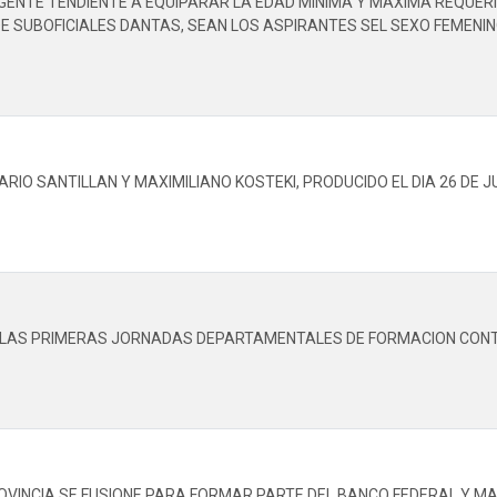
GENTE TENDIENTE A EQUIPARAR LA EDAD MINIMA Y MAXIMA REQUERI
E SUBOFICIALES DANTAS, SEAN LOS ASPIRANTES SEL SEXO FEMENIN
RIO SANTILLAN Y MAXIMILIANO KOSTEKI, PRODUCIDO EL DIA 26 DE JU
 LAS PRIMERAS JORNADAS DEPARTAMENTALES DE FORMACION CONTIN
PROVINCIA SE FUSIONE PARA FORMAR PARTE DEL BANCO FEDERAL Y M