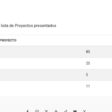
la lista de Proyectos presentados
 PROYECTO
80
25
5
11



