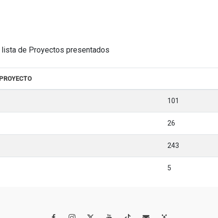
la lista de Proyectos presentados
 PROYECTO
101
26
243
5



