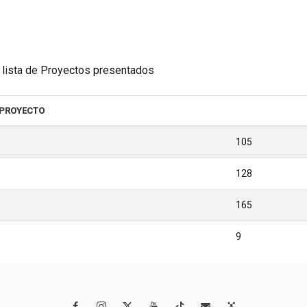
la lista de Proyectos presentados
 PROYECTO
105
128
165
9



