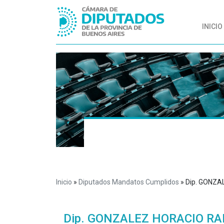
INICIO
Inicio
»
Diputados Mandatos Cumplidos
»
Dip. GONZ
Dip. GONZALEZ HORACIO R