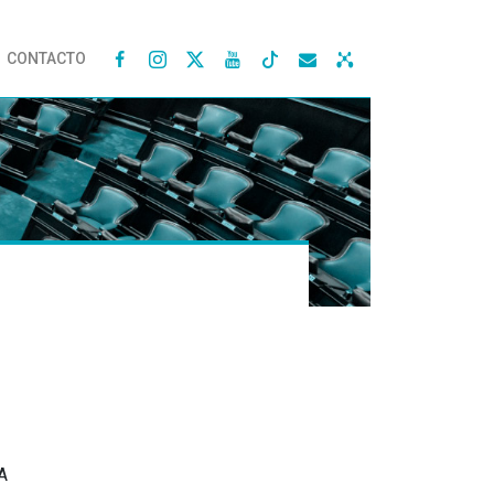
CONTACTO




A