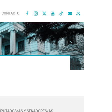
CONTACTO




 DIPUTADOS/AS Y SENADORES/AS..