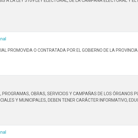
IS A LA LEY 5109 LEY ELECTORAL, DE LA CAMPAÑA ELECTORAL Y E
inal
CIAL PROMOVIDA O CONTRATADA POR EL GOBIERNO DE LA PROVINCIA
, PROGRAMAS, OBRAS, SERVICIOS Y CAMPAÑAS DE LOS ÓRGANOS PÚ
NCIALES Y MUNICIPALES, DEBEN TENER CARÁCTER INFORMATIVO, EDUC
inal